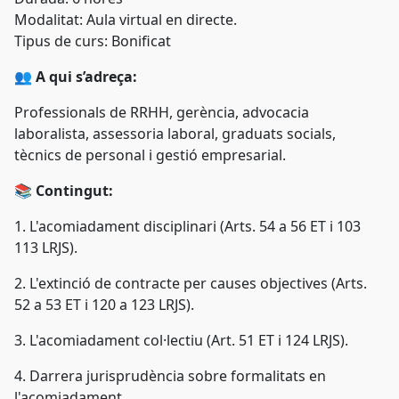
Modalitat: Aula virtual en directe.
Tipus de curs: Bonificat
👥
A qui s’adreça:
Professionals de RRHH, gerència, advocacia
laboralista, assessoria laboral, graduats socials,
tècnics de personal i gestió empresarial.
📚
Contingut:
1. L'acomiadament disciplinari (Arts. 54 a 56 ET i 103
113 LRJS).
2. L'extinció de contracte per causes objectives (Arts.
52 a 53 ET i 120 a 123 LRJS).
3. L'acomiadament col·lectiu (Art. 51 ET i 124 LRJS).
4. Darrera jurisprudència sobre formalitats en
l'acomiadament.