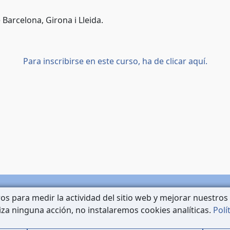
 Barcelona, Girona i Lleida.
Para inscribirse en este curso, ha de clicar aquí.
os para medir la actividad del sitio web y mejorar nuestros 
Contacto
liza ninguna acción, no instalaremos cookies analíticas.
Polí
Mapa Web