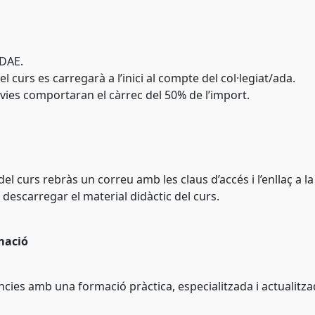
NDAE.
l curs es carregarà a l’inici al compte del col·legiat/ada.
vies comportaran el càrrec del 50% de l’import.
 del curs rebràs un correu amb les claus d’accés i l’enllaç a l
 descarregar el material didàctic del curs.
mació
ències amb una formació pràctica, especialitzada i actualitza