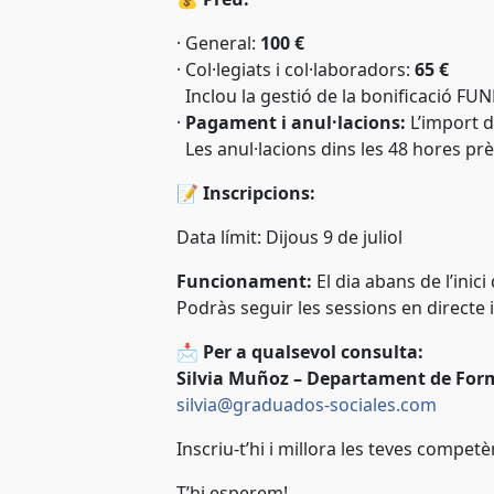
·
General:
100 €
·
Col·legiats i col·laboradors:
65 €
Inclou la gestió de la bonificació FU
·
Pagament i anul·lacions:
L’import de
Les anul·lacions dins les 48 hores prè
📝
Inscripcions:
Data límit:
Dijous 9 de juliol
Funcionament:
El dia abans de l’inici
Podràs seguir les sessions en directe i
📩
Per a qualsevol consulta:
Silvia Muñoz – Departament de For
silvia@graduados-sociales.com
Inscriu-t’hi i millora les teves compet
T’hi esperem!