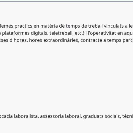
emes pràctics en matèria de temps de treball vinculats a l
e plataformes digitals, teletreball, etc.) i l'operativitat en
sses d'hores, hores extraordinàries, contracte a temps parcia
acia laboralista, assessoria laboral, graduats socials, tècn