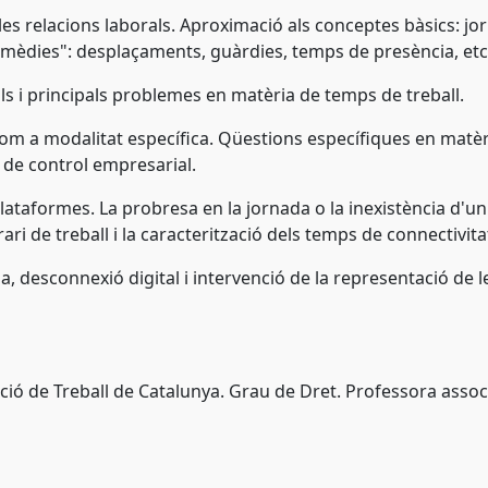
 les relacions laborals. Aproximació als conceptes bàsics: jor
ermèdies": desplaçaments, guàrdies, temps de presència, et
rals i principals problemes en matèria de temps de treball.
all com a modalitat específica. Qüestions específiques en mat
ns de control empresarial.
 plataformes. La probresa en la jornada o la inexistència d'u
i de treball i la caracterització dels temps de connectivita
da, desconnexió digital i intervenció de la representació de
ió de Treball de Catalunya. Grau de Dret. Professora assoc