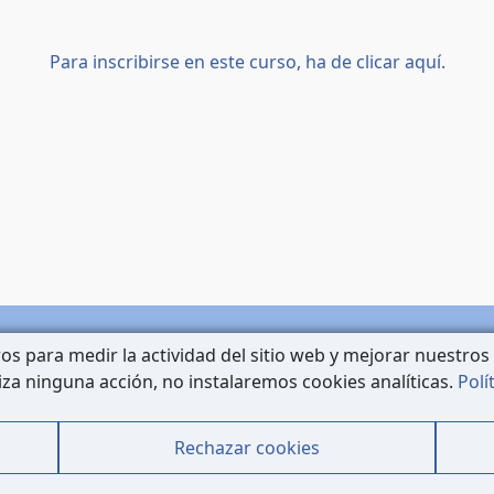
Para inscribirse en este curso, ha de clicar aquí.
os para medir la actividad del sitio web y mejorar nuestros 
Contacto
liza ninguna acción, no instalaremos cookies analíticas.
Polí
Mapa Web
Datos Legales
Rechazar cookies
Política de Cookies