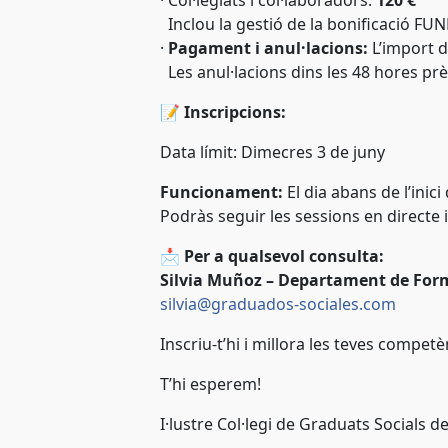
·
Col·legiats i col·laboradors:
120 €
Inclou la gestió de la bonificació FU
·
Pagament i anul·lacions:
L’import de
Les anul·lacions dins les 48 hores prè
📝
Inscripcions:
Data límit:
Dimecres 3 de juny
Funcionament:
El dia abans de l’inici
Podràs seguir les sessions en directe i
📩
Per a qualsevol consulta:
Silvia Muñoz – Departament de For
silvia@graduados-sociales.com
Inscriu-t’hi i millora les teves compet
T’hi esperem!
I·lustre Col·legi de Graduats Socials de