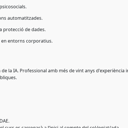
psicosocials.
ions automatitzades.
la protecció de dades.
 en entorns corporatius.
ca de la IA. Professional amb més de vint anys d'experiència
úbliques.
NDAE.
l curs es carregarà a l’inici al compte del col·legiat/ada.