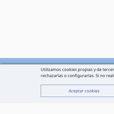
Utilizamos cookies propias y de tercer
rechazarlas o configurarlas. Si no rea
Aceptar cookies
Carrer de Còrsega, 227
08036 Barcelona
Tel: 933 63 33 80