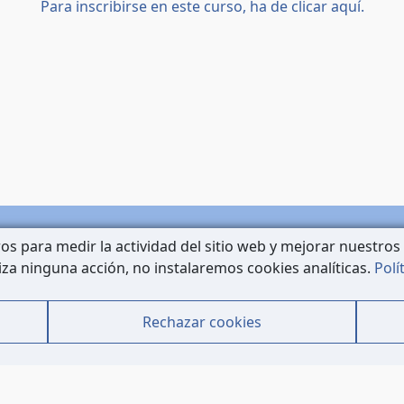
Para inscribirse en este curso, ha de clicar aquí.
os para medir la actividad del sitio web y mejorar nuestros 
Contacto
liza ninguna acción, no instalaremos cookies analíticas.
Polí
Mapa Web
Datos Legales
Rechazar cookies
Política de Cookies
Aviso Legal - Política de Privacidad
REDES S