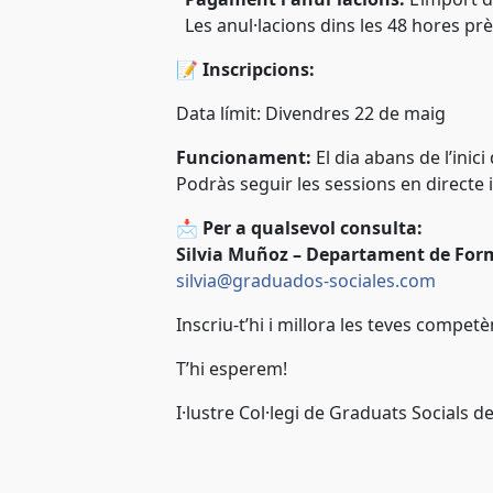
Les anul·lacions dins les 48 hores prè
📝
Inscripcions:
Data límit:
Divendres 22 de maig
Funcionament:
El dia abans de l’inici
Podràs seguir les sessions en directe i
📩
Per a qualsevol consulta:
Silvia Muñoz – Departament de For
silvia@graduados-sociales.com
Inscriu-t’hi i millora les teves compet
T’hi esperem!
I·lustre Col·legi de Graduats Socials de