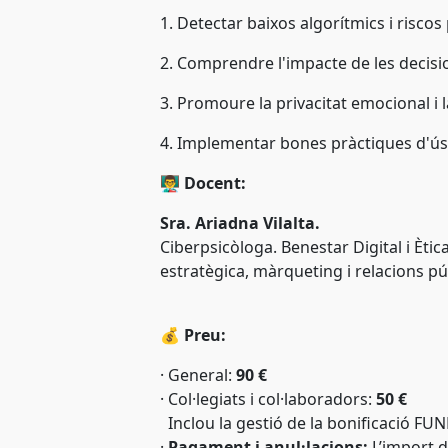
1. Detectar baixos algorítmics i riscos 
2. Comprendre l'impacte de les decis
3. Promoure la privacitat emocional i 
4. Implementar bones pràctiques d'ús
👨‍🏫
Docent:
Sra. Ariadna Vilalta.
Ciberpsicòloga. Benestar Digital i Èti
estratègica, màrqueting i relacions p
💰
Preu:
·
General:
90 €
·
Col·legiats i col·laboradors:
50 €
Inclou la gestió de la bonificació FU
·
Pagament i anul·lacions:
L’import de