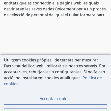
entitats que es connectin a la pàgina web les quals
destinaran les seves dades únicament per a un procés
de selecció de personal del qual el tiular formarà part.
Utilitzem cookies pròpies i de tercers per mesurar
l'activitat del lloc web i millorar els nostres serveis. Pot
acceptar-les, rebutjar-les o configurar-les. Si no fa cap
acció, no instal·larem cookies analítiques.
Política de
Carrer de Còrsega, 227
cookies
08036 Barcelona
Tel: 933 63 33 80
Acceptar cookies
Contacte
Mapa Web