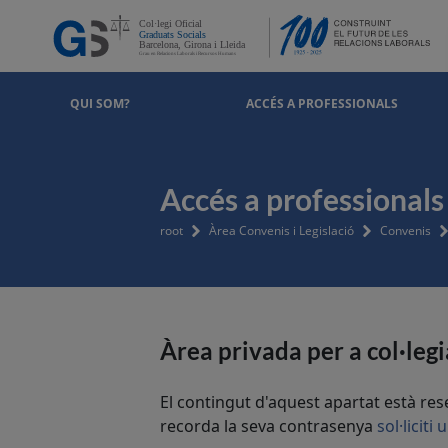
QUI SOM?
ACCÉS A PROFESSIONALS
Accés a professionals
root
Àrea Convenis i Legislació
Convenis
Àrea privada per a col·legi
El contingut d'aquest apartat està re
recorda la seva contrasenya
sol·liciti