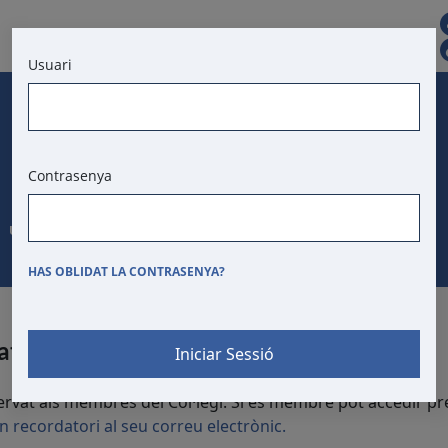
CAT
CONTACTE
Usuari
BORSA DE TREBALL
T. D'ANUNCIS
Contrasenya
Últims Convenis
HAS OBLIDAT LA CONTRASENYA?
ats
servat als membres del Col·legi. Si és membre pot accedir p
 un recordatori al seu correu electrònic.