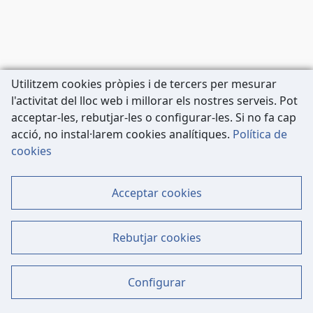
Utilitzem cookies pròpies i de tercers per mesurar
l'activitat del lloc web i millorar els nostres serveis. Pot
acceptar-les, rebutjar-les o configurar-les. Si no fa cap
acció, no instal·larem cookies analítiques.
Política de
Carrer de Còrsega, 227
cookies
08036 Barcelona
Tel: 933 63 33 80
Acceptar cookies
Contacte
Mapa Web
Rebutjar cookies
Dades Legals
Política de Cookies
Configurar
Avís Legal - Política de Privacitat