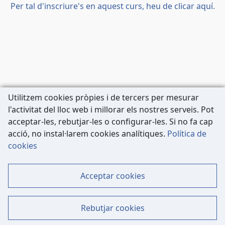
Per tal d'inscriure's en aquest curs, heu de clicar aquí.
Utilitzem cookies pròpies i de tercers per mesurar
l'activitat del lloc web i millorar els nostres serveis. Pot
acceptar-les, rebutjar-les o configurar-les. Si no fa cap
acció, no instal·larem cookies analítiques.
Política de
Carrer de Còrsega, 227
cookies
08036 Barcelona
Tel: 933 63 33 80
Acceptar cookies
Contacte
Mapa Web
Rebutjar cookies
Dades Legals